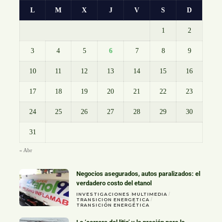
L
M
X
J
V
S
D
1
2
3
4
5
6
7
8
9
10
11
12
13
14
15
16
17
18
19
20
21
22
23
24
25
26
27
28
29
30
31
« Abr
Negocios asegurados, autos paralizados: el
verdadero costo del etanol
INVESTIGACIONES
MULTIMEDIA
TRANSICION ENERGETICA
TRANSICIÓN ENERGÉTICA