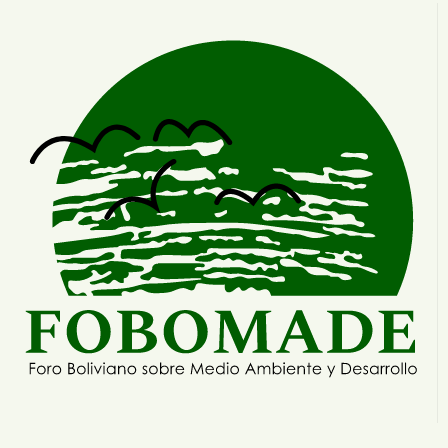
Crisis silenciosa: La Biblioteca Nacional
Agropecuaria Martín Cárdenas al borde del
olvido
Ver mas