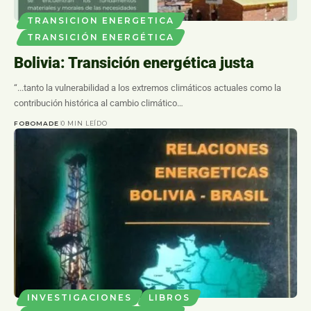
TRANSICION ENERGETICA
TRANSICIÓN ENERGÉTICA
Bolivia: Transición energética justa
“...tanto la vulnerabilidad a los extremos climáticos actuales como la
contribución histórica al cambio climático…
FOBOMADE
0 MIN LEÍDO
INVESTIGACIONES
LIBROS