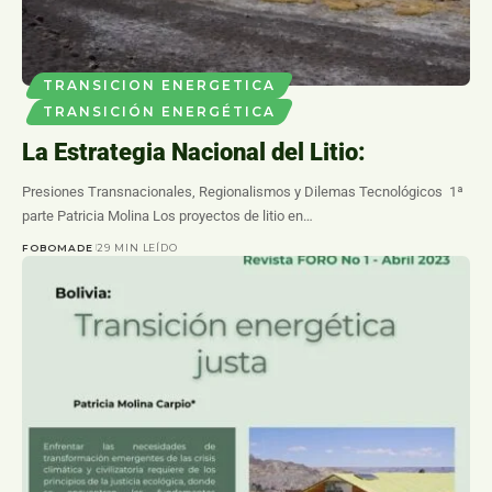
INVESTIGACIONES
TRANSICION ENERGETICA
TRANSICIÓN ENERGÉTICA
TRANSICION ENERGETICA
En el corazón del litio: de Promesa
TRANSICIÓN ENERGÉTICA
Soberana a Presiones del Capital
La Estrategia Nacional del Litio:
Transnacional
Presiones Transnacionales, Regionalismos y Dilemas Tecnológicos 1ª
parte Patricia Molina Los proyectos de litio en…
FOBOMADE
29 MIN LEÍDO
FOBOMADE
61 MIN LEÍDO
Una alerta al giro tecnológico y político del modelo estatal boliviano
Pa
hacia la subordinación al capital global "Comencemos por precisar que
p
el objetivo central es…