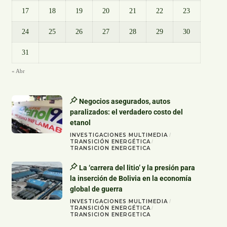
17
18
19
20
21
22
23
24
25
26
27
28
29
30
31
« Abr
Negocios asegurados, autos
paralizados: el verdadero costo del
etanol
INVESTIGACIONES
MULTIMEDIA
TRANSICIÓN ENERGÉTICA
TRANSICION ENERGETICA
La ‘carrera del litio’ y la presión para
la inserción de Bolivia en la economía
global de guerra
INVESTIGACIONES
MULTIMEDIA
TRANSICIÓN ENERGÉTICA
TRANSICION ENERGETICA