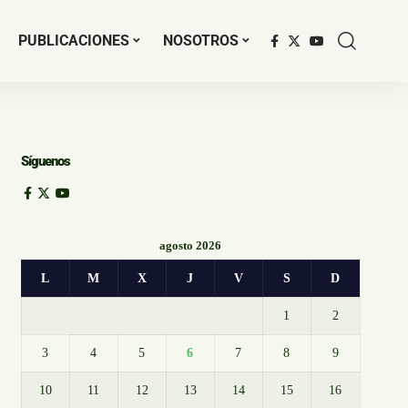
PUBLICACIONES
NOSOTROS
Síguenos
agosto 2026
L
M
X
J
V
S
D
1
2
3
4
5
6
7
8
9
10
11
12
13
14
15
16