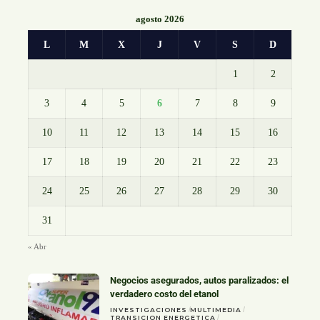
agosto 2026
L
M
X
J
V
S
D
1
2
3
4
5
6
7
8
9
10
11
12
13
14
15
16
17
18
19
20
21
22
23
24
25
26
27
28
29
30
31
« Abr
Negocios asegurados, autos paralizados: el
verdadero costo del etanol
INVESTIGACIONES
MULTIMEDIA
TRANSICION ENERGETICA