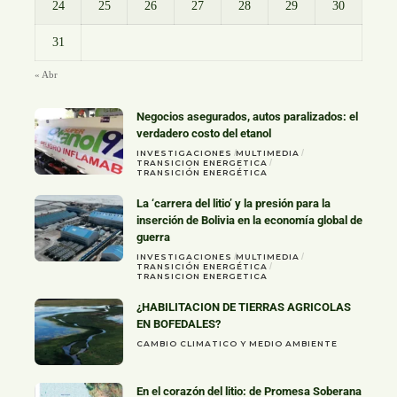
24
25
26
27
28
29
30
31
« Abr
Negocios asegurados, autos paralizados: el
verdadero costo del etanol
INVESTIGACIONES
MULTIMEDIA
TRANSICION ENERGETICA
TRANSICIÓN ENERGÉTICA
La ‘carrera del litio’ y la presión para la
inserción de Bolivia en la economía global de
guerra
INVESTIGACIONES
MULTIMEDIA
TRANSICIÓN ENERGÉTICA
TRANSICION ENERGETICA
¿HABILITACION DE TIERRAS AGRICOLAS
EN BOFEDALES?
CAMBIO CLIMATICO Y MEDIO AMBIENTE
En el corazón del litio: de Promesa Soberana