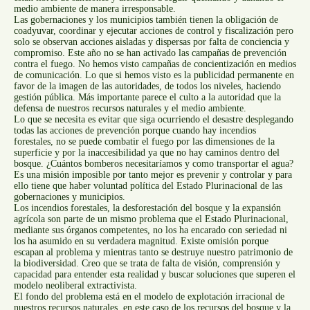
medio ambiente de manera irresponsable.
Las gobernaciones y los municipios también tienen la obligación de
coadyuvar, coordinar y ejecutar acciones de control y fiscalización pero
solo se observan acciones aisladas y dispersas por falta de conciencia y
compromiso. Este año no se han activado las campañas de prevención
contra el fuego. No hemos visto campañas de concientización en medios
de comunicación. Lo que si hemos visto es la publicidad permanente en
favor de la imagen de las autoridades, de todos los niveles, haciendo
gestión pública. Más importante parece el culto a la autoridad que la
defensa de nuestros recursos naturales y el medio ambiente.
Lo que se necesita es evitar que siga ocurriendo el desastre desplegando
todas las acciones de prevención porque cuando hay incendios
forestales, no se puede combatir el fuego por las dimensiones de la
superficie y por la inaccesibilidad ya que no hay caminos dentro del
bosque. ¿Cuántos bomberos necesitaríamos y como transportar el agua?
Es una misión imposible por tanto mejor es prevenir y controlar y para
ello tiene que haber voluntad política del Estado Plurinacional de las
gobernaciones y municipios.
Los incendios forestales, la desforestación del bosque y la expansión
agrícola son parte de un mismo problema que el Estado Plurinacional,
mediante sus órganos competentes, no los ha encarado con seriedad ni
los ha asumido en su verdadera magnitud. Existe omisión porque
escapan al problema y mientras tanto se destruye nuestro patrimonio de
la biodiversidad. Creo que se trata de falta de visión, comprensión y
capacidad para entender esta realidad y buscar soluciones que superen el
modelo neoliberal extractivista.
El fondo del problema está en el modelo de explotación irracional de
nuestros recursos naturales, en este caso de los recursos del bosque y la