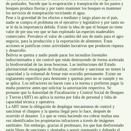
de pastizales. Sucede que la evaporación y transpiración de los pastos y
bosques produce lluvias y por tanto mantener los bosques es mantener
los servicios de transpiración reciclando el agua.
Pese a la gravedad de los efectos a mediano y largo plazo en el país,
nadie se compra el problema en el ejecutivo y legislativo y por tanto no
se le da la importancia debida. Existe la idea de que el bosque no tiene
valor de pie una vez que se han explotado las especies maderables
comerciales. Prevalece el valor de cambio del uso de suelo para el agro
negocio, para la producción y la exportación de alimentos. Estas
acciones se justifican como actividades lucrativas que producen riqueza
y desarrollo.
Bolivia se quema y nadie puede parar los incendios forestales
indiscriminados y sin control que están destruyendo de forma acelerada
la biodiversidad de las áreas boscosas. Las instituciones del Estado
plurinacional encargadas de fiscalizar, controlar y sancionar no tienen la
capacidad y la voluntad de frenar este ecocidio permanente. Existe un
reglamento específico para desmonte y quemas pero no se cumple y no
se aplica. Los infractores no hacen caso a la norma y prefieren pagar la
multa posterior antes que solicitar la autorización respectiva. Se
presume que la Autoridad de Fiscalización y Control Social de Bosques
y Tierras (ABT) no aplica la norma por falta de personal y falta de
capacidad técnica y operativa.
La ABT tiene la obligación de desplegar mecanismos de control y
sancionar el chaqueo y la quema ilegal pero lo hace, después de
ocurrido el desastre. Lo que se venía haciendo era cobrar multas una
vez identificados los propietarios infractores a través de imágenes
satelitales. Sin embargo, gracias al perdonazo, los que han desforestado
están libres de sanciones y alentados a seguir quemando y dañando el