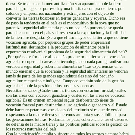
tierra. Se traduce en la mercantilización y acaparamiento de la tierra
para el agro negocio, por eso hay una inusitada compra de tierras por
colonos y empresarios nacionales y extranjeros con el objeto de
convertir las tierras boscosas en tierras ganaderas y soyeras. Dicho sea
de paso la tendencia en el país es el monocultivo de la soya que no
garantiza seguridad alimentaria pues un pequeño porcentaje se queda
para el consumo en el país y el resto va a la exportación y la fertilidad
de la tierra se desgasta. ¿Será que el uso mayor de la tierra que no tiene
vocación agrícola, por pequeños grupos de poder empresarial
latifundistas, destinados a la producción de alimentos para la
exportación resolverá el problema de la seguridad alimentaria del país?
¿Por qué no se fortalece al pequeño productor en tierras con vocación
agrícola, recuperando áreas con tecnología adecuada para garantizar una
verdadera seguridad y soberanía alimentarias? Las experiencias en el
mundo enseñan que la soberanía y la seguridad alimentarias no vendrán
jamás de parte de los grandes agroindustriales sino del pequeño
agricultor campesino e indígena. Tampoco vendrán solo de la gestión
agrícola sino de la gestión de los bosques y cuencas.
Necesitamos saber ¿Cuáles son las tierras con vocación forestal, cuáles
son las áreas con vocación ganadera y cuáles son las áreas de vocación
agrícola? Es un crimen ambiental seguir desforestando áreas de
vocación forestal para destinarlas a uso agrícola o ganadero y el Estado
debe hacer respetar esas vocaciones del territorio si es que de verdad
respetamos a la madre tierra y queremos armonía y sostenibilidad para
las generaciones futuras. Reclamamos pues, coherencia entre el discurso
de defensa de la madre tierra y las políticas públicas sobre la gestión de
los recursos naturales del país.
Con la participación amplia y sincera de todos los actores siempre habrá