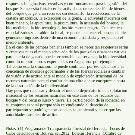
respuestas imaginativas, creativas y con fundamento para la gestión del
bosque. Se necesita fortalecer las actividades de recolección de bienes
del bosque que generan recursos sin destruirlo: la recolección de la
castaña amazónica, la extracción de la goma, la actividad maderera con
buen manejo, la apicultura, la piscicultura, la artesanía del bosque, la
bio-medicina, la bio-tecnología, los bio-cosmeticos,etc. Con técnicos
especializados y la sabiduría local, se puede mantener el bosque de pie
generando ingresos dentro de una economía solidaria y respetando el
medio ambiente.
En el caso de las pampas benianas también se necesitan respuestas serias
y creativas pues el manejo adecuado de los pastizales o sabanas nativas
para la cría de ganado puede ser rentable conservando la biodiversidad
como lo muestran otras experiencias en Argentina, por ejemplo.
Tal como esta la situación, no puede continuar, por eso apelamos a la
conciencia de nuestros gobernantes y de las fuerzas sociales a cambiar
de visión y de actitud ante el modelo de explotación irracional de los
recursos naturales para el confort de una elite que se enriquece a costa
de la destrucción de la biodiversidad.
Hay pues que repensar y debatir el modelo depredatorio de explotación
irracional de los recursos naturales, en este caso de los recursos del
bosque y del recurso suelo y tierra. La participación de la sociedad en
su conjunto es vital porque sólo reivindicando el derecho de
participación se podrá generar conciencia ambiental y hacer que las
autoridades cambien de actitud.
Notas. (1) Programa de Transparencia Forestal de Herencia. Focos de
Calor detectados en Bolivia, set.2012. Boletín Herencia, Octubre de