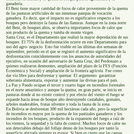
ganadería.
El Beni tiene mayor cantidad de focos de calor proveniente de la quema
de las pasturas artificiales de sus inmensas pampas de vocación
ganadera. Es decir, que el impacto no es significativo respecto a los
bosques pero destruye la fauna de las llanuras. Aunque en la zona norte
del Beni, de bosques altos, se observa importantes focos de calor que
son producto de la quema y tumba de monte virgen.
Santa Cruz, es el Departamento que realizó la mayor depredación de sus
bosques. El 75% de la desforestación ocurre en este Departamento para
uso del agro- negocio. Esto fue visible en las últimas dos semanas de
septiembre, periodo en el que se registró el aumento significativo de la
desforestación coincidentemente con los anuncios de autoridades del
ejecutivo, en ocasión del aniversario de Santa Cruz, del Perdonazo a
quienes realizaron desmontes, ampliación del plazo de la FES (Función
Económica y Social) y ampliación de la frontera agrícola. Fue como
dar vía libre para desforestar y quemar. El argumento: garantizar
soberanía alimentaria, exportar y aumentar las divisas para el país.
La Paz y Pando ocupan el tercer y cuarto lugar en incendios forestales
en el norte amazónico y aunque la quema, en gran parte, se inicia en
pasturas donde al no existir control y por efecto del viento el fuego se
expande hacia áreas de bosque alto destruyendo castañales, gomales,
arboles maderables, frutas silvestre y toda la fauna de la zona.
En Bolivia se desforestan 300 mil hectáreas cada año, pero la superficie
de incendios es mayor por la quema de los pastizales ganaderos y los
incendios de los bosques, producto de la expansión del fuego a raíz de
los vientos, la sequedad y la falta de control. Muchos focos de calor no
son detectables debajo del follaje denso de los bosques por tanto la
superficie afectada siempre es mayor. Si bien es cierto que las causas