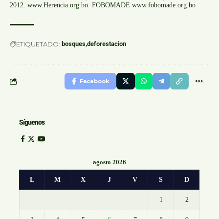
2012. www.Herencia.org.bo. FOBOMADE www.fobomade.org.bo
ETIQUETADO:
bosques
deforestacion
Facebook
Síguenos
agosto 2026
L
M
X
J
V
S
D
1
2