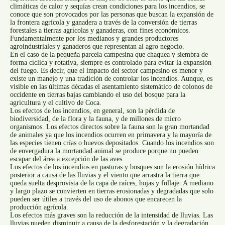
climáticas de calor y sequías crean condiciones para los incendios, se
conoce que son provocados por las personas que buscan la expansión de
la frontera agrícola y ganadera a través de la conversión de tierras
forestales a tierras agrícolas y ganaderas, con fines económicos.
Fundamentalmente por los medianos y grandes productores
agroindustriales y ganaderos que representan al agro negocio.
En el caso de la pequeña parcela campesina que chaquea y siembra de
forma cíclica y rotativa, siempre es controlado para evitar la expansión
del fuego. Es decir, que el impacto del sector campesino es menor y
existe un manejo y una tradición de controlar los incendios. Aunque, es
visible en las últimas décadas el asentamiento sistemático de colonos de
occidente en tierras bajas cambiando el uso del bosque para la
agricultura y el cultivo de Coca.
Los efectos de los incendios, en general, son la pérdida de
biodiversidad, de la flora y la fauna, y de millones de micro
organismos. Los efectos directos sobre la fauna son la gran mortandad
de animales ya que los incendios ocurren en primavera y la mayoría de
las especies tienen crías o huevos depositados. Cuando los incendios son
de envergadura la mortandad animal se produce porque no pueden
escapar del área a excepción de las aves.
Los efectos de los incendios en pasturas y bosques son la erosión hídrica
posterior a causa de las lluvias y el viento que arrastra la tierra que
queda suelta desprovista de la capa de raíces, hojas y follaje. A mediano
y largo plazo se convierten en tierras erosionadas y degradadas que solo
pueden ser útiles a través del uso de abonos que encarecen la
producción agrícola.
Los efectos más graves son la reducción de la intensidad de lluvias. Las
lluvias pueden disminuir a causa de la desforestación y la degradación