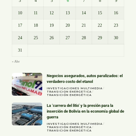
3
4
5
6
7
8
9
10
11
12
13
14
15
16
17
18
19
20
21
22
23
24
25
26
27
28
29
30
31
« Abr
Negocios asegurados, autos paralizados: el
verdadero costo del etanol
INVESTIGACIONES
MULTIMEDIA
TRANSICION ENERGETICA
TRANSICIÓN ENERGÉTICA
La ‘carrera del litio’ y la presión para la
inserción de Bolivia en la economía global de
guerra
INVESTIGACIONES
MULTIMEDIA
TRANSICIÓN ENERGÉTICA
TRANSICION ENERGETICA