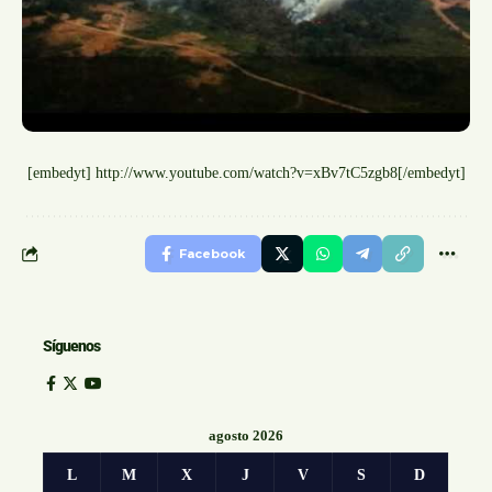
[embedyt] http://www.youtube.com/watch?v=xBv7tC5zgb8[/embedyt]
Facebook
Síguenos
agosto 2026
L
M
X
J
V
S
D