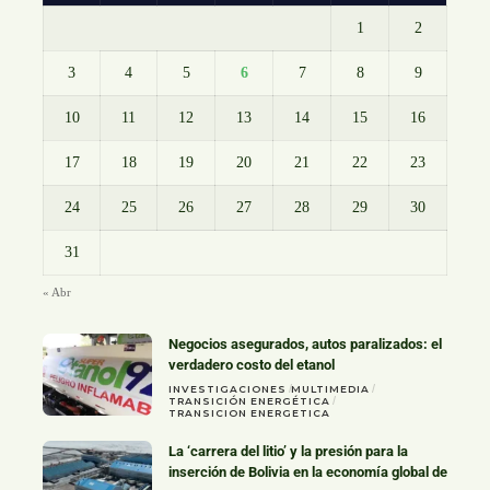
1
2
3
4
5
6
7
8
9
10
11
12
13
14
15
16
17
18
19
20
21
22
23
24
25
26
27
28
29
30
31
« Abr
Negocios asegurados, autos paralizados: el
verdadero costo del etanol
INVESTIGACIONES
MULTIMEDIA
TRANSICIÓN ENERGÉTICA
TRANSICION ENERGETICA
La ‘carrera del litio’ y la presión para la
inserción de Bolivia en la economía global de