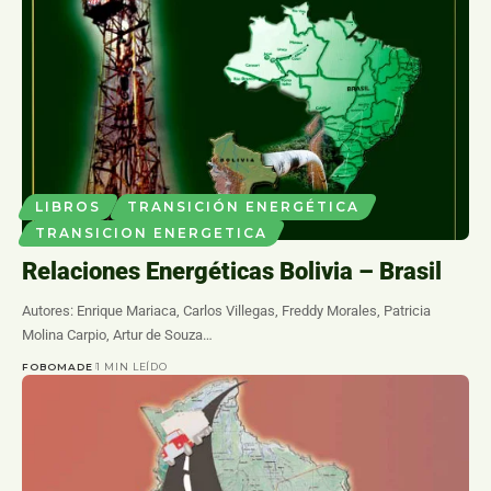
LIBROS
TRANSICIÓN ENERGÉTICA
TRANSICION ENERGETICA
Relaciones Energéticas Bolivia – Brasil
Autores: Enrique Mariaca, Carlos Villegas, Freddy Morales, Patricia
Molina Carpio, Artur de Souza…
FOBOMADE
1 MIN LEÍDO