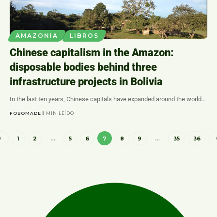
AMAZONIA
LIBROS
Chinese capitalism in the Amazon:
disposable bodies behind three
infrastructure projects in Bolivia
In the last ten years, Chinese capitals have expanded around the world…
FOBOMADE
1 MIN LEÍDO
1
2
…
5
6
7
8
9
…
35
36