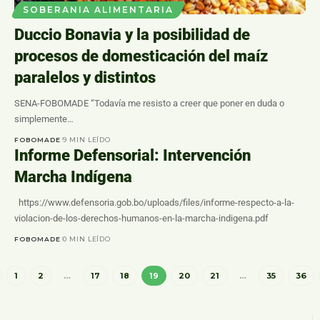
SOBERANIA ALIMENTARIA
Duccio Bonavia y la posibilidad de
procesos de domesticación del maíz
paralelos y distintos
SENA-FOBOMADE “Todavía me resisto a creer que poner en duda o
simplemente…
FOBOMADE
9 MIN LEÍDO
Informe Defensorial: Intervención
Marcha Indígena
https://www.defensoria.gob.bo/uploads/files/informe-respecto-a-la-
violacion-de-los-derechos-humanos-en-la-marcha-indigena.pdf
FOBOMADE
0 MIN LEÍDO
1
2
…
17
18
19
20
21
…
35
36