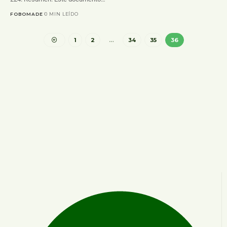
FOBOMADE
0 MIN LEÍDO
1
2
…
34
35
36